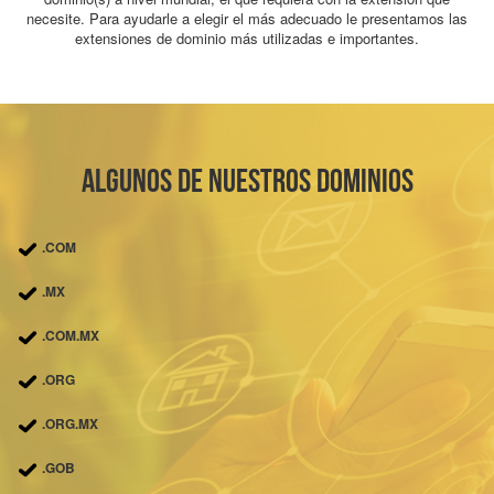
necesite. Para ayudarle a elegir el más adecuado le presentamos las
extensiones de dominio más utilizadas e importantes.
Algunos de nuestros dominios
.COM
.MX
.COM.MX
.ORG
.ORG.MX
.GOB